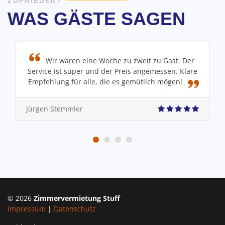
ZUFRIEDEN?
WAS GÄSTE SAGEN
aren eine Woche zu zweit zu Gast. Der
Top P
st super und der Preis angemessen. Klare
gemütliche u
g für alle, die es gemütlich mögen!
und freundlic
emmler
Anja Freitagsm
© 2026
Zimmervermietung Stuff
Impressum
|
Datenschutz